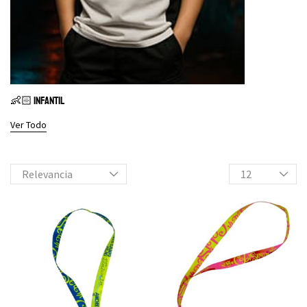
👶🏻 INFANTIL
Ver Todo