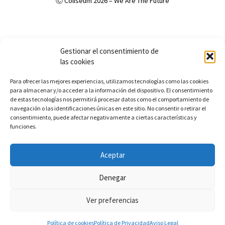
Ⓒ Coliseum 2026 – We Are The Future
Política de Privacidad
Política de cookies (UE)
Aviso Legal
Gestionar el consentimiento de
Accesibilidad
las cookies
Para ofrecer las mejores experiencias, utilizamos tecnologías como las cookies
para almacenar y/o acceder a la información del dispositivo. El consentimiento
de estas tecnologías nos permitirá procesar datos como el comportamiento de
navegación o las identificaciones únicas en este sitio. No consentir o retirar el
consentimiento, puede afectar negativamente a ciertas características y
funciones.
Aceptar
Denegar
Ver preferencias
0
0
Política de cookies
Política de Privacidad
Aviso Legal