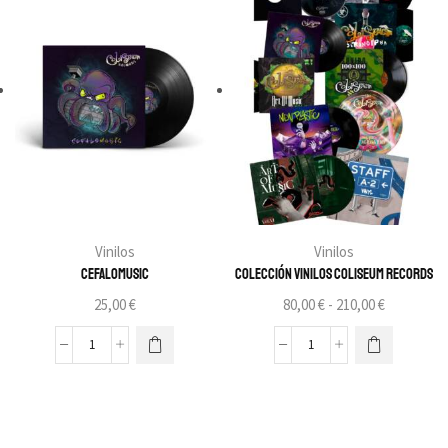
Vinilos
Vinilos
Cefalomusic
Colección vinilos Coliseum Records
25,00
€
80,00
€
-
210,00
€