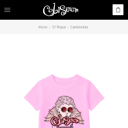
Inicio
👕 Ropa
Camisetas