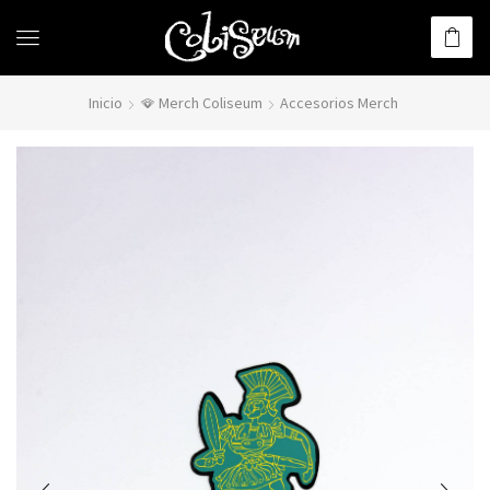
Inicio
🪭 Merch Coliseum
Accesorios Merch