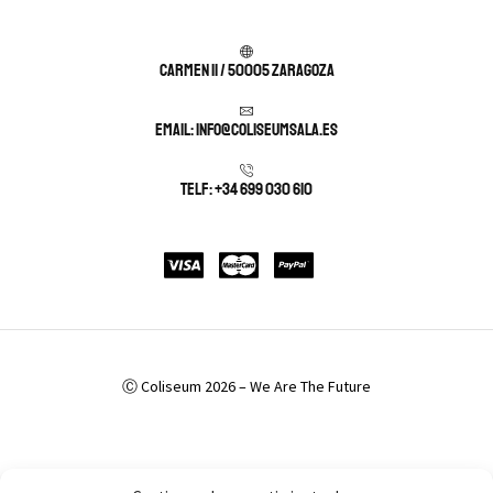
Carmen 11 / 50005 Zaragoza
Email: info@coliseumsala.es
Telf: +34 699 030 610
Ⓒ Coliseum 2026 – We Are The Future
Política de Privacidad
Política de cookies (UE)
Aviso Legal