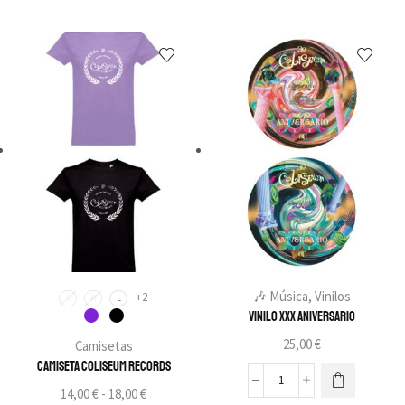
🎶 Música
,
Vinilos
+2
S
M
L
Vinilo XXX Aniversario
25,00
€
Camisetas
Camiseta Coliseum Records
14,00
€
-
18,00
€