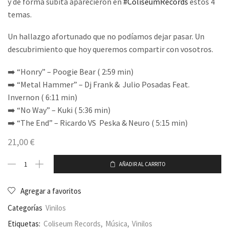
y de forma súbita aparecieron en
#ColiseumRecords
estos 4
temas.
Un hallazgo afortunado que no podíamos dejar pasar. Un
descubrimiento que hoy queremos compartir con vosotros.
➡️ “Honry” – Poogie Bear ( 2:59 min)
➡️ “Metal Hammer” – Dj Frank & Julio Posadas Feat.
Invernon ( 6:11 min)
➡️ “No Way” – Kuki ( 5:36 min)
➡️ “The End” – Ricardo VS Peska & Neuro ( 5:15 min)
21,00
€
AÑADIR AL CARRITO
Agregar a favoritos
Categorías
Vinilos
Etiquetas:
Coliseum Records
,
Música
,
Vinilos