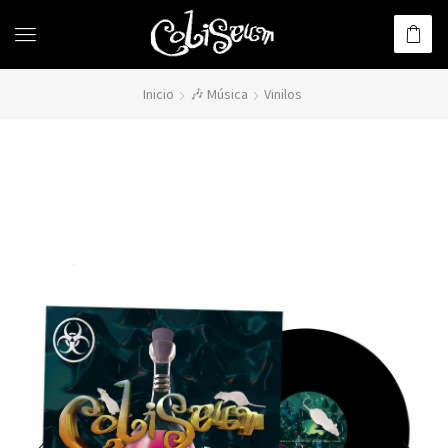
Inicio
🎶 Música
Vinilos