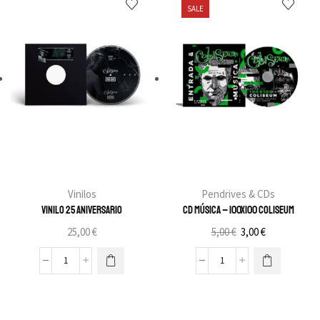
SALE
Vinilos
Pendrives & CDs
Vinilo 25 Aniversario
CD Música – 100X100 Coliseum
25,00
€
5,00
€
3,00
€