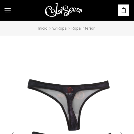
Inicio
👕 Ropa
Ropa Interior