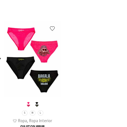
S
M
L
👕 Ropa
,
Ropa Interior
Culot Coliseum