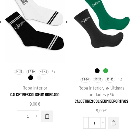
+2
34-36
37-39
40-42
+2
34-36
37-39
40-42
Ropa Interior
Ropa Interior
,
🔥 Últimas
unidades y %
Calcetines Coliseum Bordado
Calcetines Coliseum Deportivos
9,00
€
9,00
€